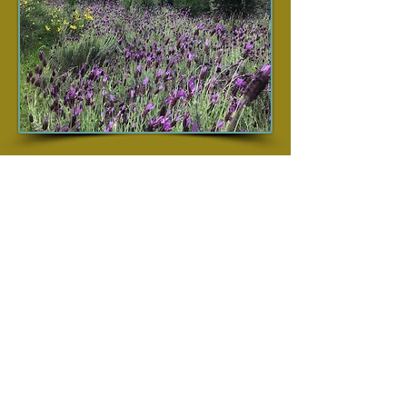
QUIERO SABER MAS:
olivovivomuseosinparedes@gmail.com
Trabajamos
m
otivados con nuestro
compromiso de colaborar con el planeta, con
las personas y con las organizaciones,
para el crecimiento humano y el respeto de
nuestro entorno
,
a través de la
concienciación, la cultura y el conocimiento.
OLIVOVIVO Museo sin paredes.
(Abierto de abril a octubre, ambos
inclusive)
45633 La Iglesuela del Tiétar. Castilla-la-
Mancha