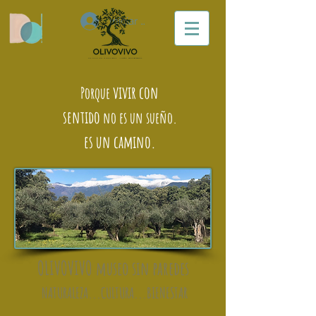
Iniciar sesión
vivir con
Porque
sentido
no es un sueño.
es un camino.
OLIVOVIVO
museo sin paredes
NATURALEZA...CULTURA...BIENESTAR