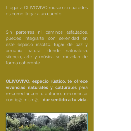
Llegar a OLIVOVIVO museo sin paredes
es como llegar a un cuento.
​
Sin parterres ni caminos asfaltados,
puedes integrarte con serenidad en
este espacio insolito, lugar de paz y
armonía natural.
donde naturaleza,
silencio, arte y música se mezclan de
forma coherente.
OLIVOVIVO, espacio rústico, te ofrece
vivencias naturales y culturales
para
re-conectar con tu entorno, re-conectar
contig@ mism@,
dar sentido a tu vida.